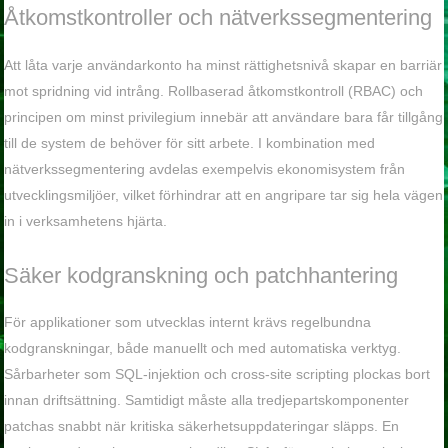
Åtkomstkontroller och nätverkssegmentering
Att låta varje användarkonto ha minst rättighetsnivå skapar en barriär
mot spridning vid intrång. Rollbaserad åtkomstkontroll (RBAC) och
principen om minst privilegium innebär att användare bara får tillgång
till de system de behöver för sitt arbete. I kombination med
nätverkssegmentering avdelas exempelvis ekonomisystem från
utvecklingsmiljöer, vilket förhindrar att en angripare tar sig hela vägen
in i verksamhetens hjärta.
Säker kodgranskning och patchhantering
För applikationer som utvecklas internt krävs regelbundna
kodgranskningar, både manuellt och med automatiska verktyg.
Sårbarheter som SQL-injektion och cross-site scripting plockas bort
innan driftsättning. Samtidigt måste alla tredjepartskomponenter
patchas snabbt när kritiska säkerhetsuppdateringar släpps. En