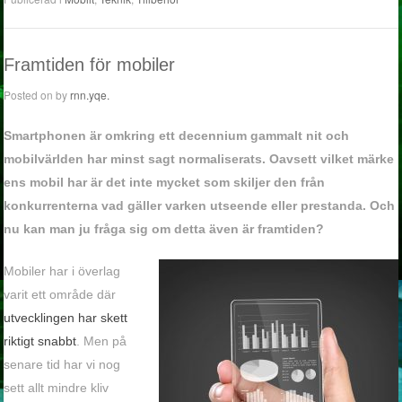
Framtiden för mobiler
Posted on
by
rnn.yqe.
Smartphonen är omkring ett decennium gammalt nit och
mobilvärlden har minst sagt normaliserats. Oavsett vilket märke
ens mobil har är det inte mycket som skiljer den från
konkurrenterna vad gäller varken utseende eller prestanda. Och
nu kan man ju fråga sig om detta även är framtiden?
Mobiler har i överlag
varit ett område där
utvecklingen har skett
riktigt snabbt
. Men på
senare tid har vi nog
sett allt mindre kliv