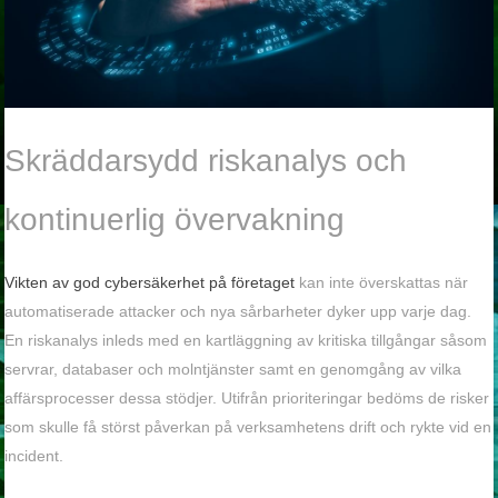
Skräddarsydd riskanalys och
kontinuerlig övervakning
Vikten av god cybersäkerhet på företaget
kan inte överskattas när
automatiserade attacker och nya sårbarheter dyker upp varje dag.
En riskanalys inleds med en kartläggning av kritiska tillgångar såsom
servrar, databaser och molntjänster samt en genomgång av vilka
affärsprocesser dessa stödjer. Utifrån prioriteringar bedöms de risker
som skulle få störst påverkan på verksamhetens drift och rykte vid en
incident.