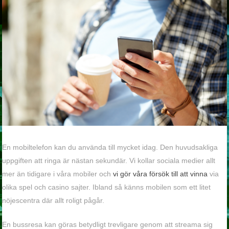
En mobiltelefon kan du använda till mycket idag. Den huvudsakliga
uppgiften att ringa är nästan sekundär. Vi kollar sociala medier allt
mer än tidigare i våra mobiler och
vi gör våra försök till att vinna
via
olika spel och casino sajter. Ibland så känns mobilen som ett litet
nöjescentra där allt roligt pågår.
En bussresa kan göras betydligt trevligare genom att streama sig