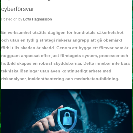
cyberförsvar
Posted on
by
Lotta Ragnarsson
En verksamhet utsätts dagligen för hundratals säkerhetshot
och utan en tydlig strategi riskerar angrepp att gå obemärkt
förbi tills skadan är skedd. Genom att bygga ett försvar som är
noggrant anpassat efter just företagets system, processer och
hotbild skapas en robust skyddsbarriär. Detta innebär inte bara
tekniska lösningar utan även kontinuerligt arbete med
riskanalyser, incidenthantering och medarbetarutbildning.