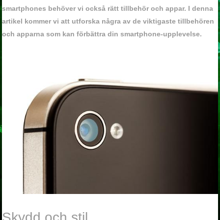
smartphones behöver vi också rätt tillbehör och appar. I denna
artikel kommer vi att utforska några av de viktigaste tillbehören
och apparna som kan förbättra din smartphone-upplevelse.
Skydd och stil