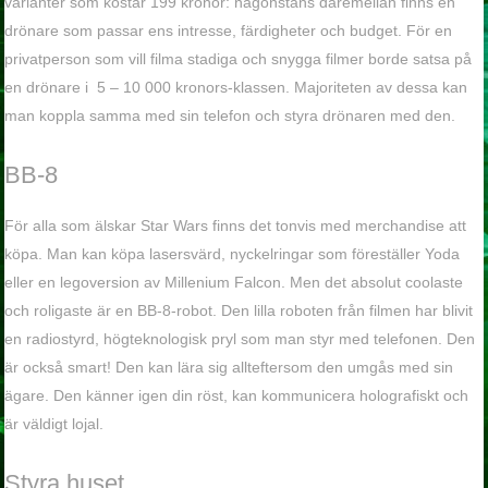
varianter som kostar 199 kronor: någonstans däremellan finns en
drönare som passar ens intresse, färdigheter och budget. För en
privatperson som vill filma stadiga och snygga filmer borde satsa på
en drönare i 5 – 10 000 kronors-klassen. Majoriteten av dessa kan
man koppla samma med sin telefon och styra drönaren med den.
BB-8
För alla som älskar Star Wars finns det tonvis med merchandise att
köpa. Man kan köpa lasersvärd, nyckelringar som föreställer Yoda
eller en legoversion av Millenium Falcon. Men det absolut coolaste
och roligaste är en BB-8-robot. Den lilla roboten från filmen har blivit
en radiostyrd, högteknologisk pryl som man styr med telefonen. Den
är också smart! Den kan lära sig allteftersom den umgås med sin
ägare. Den känner igen din röst, kan kommunicera holografiskt och
är väldigt lojal.
Styra huset