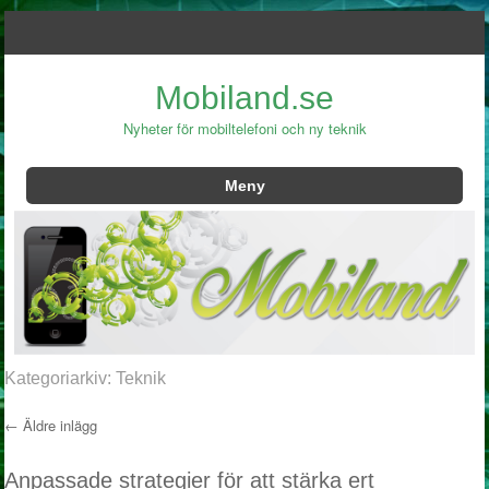
Mobiland.se
Nyheter för mobiltelefoni och ny teknik
Meny
Hoppa till innehåll
Kategoriarkiv:
Teknik
←
Äldre inlägg
Inläggsnavigering
Anpassade strategier för att stärka ert