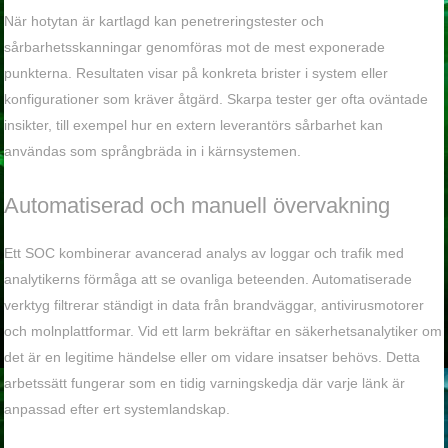
När hotytan är kartlagd kan penetreringstester och
sårbarhetsskanningar genomföras mot de mest exponerade
punkterna. Resultaten visar på konkreta brister i system eller
konfigurationer som kräver åtgärd. Skarpa tester ger ofta oväntade
insikter, till exempel hur en extern leverantörs sårbarhet kan
användas som språngbräda in i kärnsystemen.
Automatiserad och manuell övervakning
Ett SOC kombinerar avancerad analys av loggar och trafik med
analytikerns förmåga att se ovanliga beteenden. Automatiserade
verktyg filtrerar ständigt in data från brandväggar, antivirusmotorer
och molnplattformar. Vid ett larm bekräftar en säkerhetsanalytiker om
det är en legitime händelse eller om vidare insatser behövs. Detta
arbetssätt fungerar som en tidig varningskedja där varje länk är
anpassad efter ert systemlandskap.