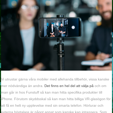
Vi utrustar gärna våra mobiler med allehanda tillbehör, vissa kanske
mer nödvändiga än andra.
Det finns en hel del att välja på
och om
man går in hos Funstuff så kan man hitta specifika produkter till
iPhone. Förutom skyddsskal så kan man hitta billiga VR-glasögon för
att få en helt ny upplevelse med sin smarta telefon. Hörlurar och
externa högtalare är något annat som kanske kan intressera. Som