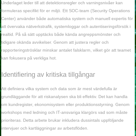
Underlaget leder till att detektionsregler och varningsnivåer kan
formuleras specifikt för er miljö. Ett SOC-team (Security Operations
Center) använder både automatiska system och manuell expertis för
att övervaka nätverkstrafik, systemloggar och autentiseringsförsök i
realtid. På så sätt upptäcks både kända angreppsmönster och
tidigare okända avvikelser. Genom att justera regler och
rapporteringströsklar minskar antalet falsklarm, vilket gör att teamet
kan fokusera på verkliga hot.
Identifiering av kritiska tillgångar
Att definiera vilka system och data som är mest värdefulla är
grundläggande för att riskanalysen ska bli effektiv. Det kan handla
om kundregister, ekonomisystem eller produktionsstyrning. Genom
workshops med ledning och IT-ansvariga klargörs vad som måste
prioriteras. Detta arbete brukar inkludera dussintals uppföljande
intervjuer och kartläggningar av arbetsflöden.