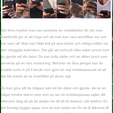
Det finns mycket man kan använda sin mobiltelefon till, det man
framförallt gör är att ringa och att man kan vara anträffbar var och
när man vill. Man kan hålla koll på sina möten och viktiga träffar via
den inbyggda kalendern. Det går att surfa på olika sajter precis som
du gjorde vid din dator. Du kan kolla väder och se vilken lunch som
serveras på en viss restaurang. Behöver du låna pengar kan du
snabbt surfa in på FairLån som gjort sin sajt mobilanpassad så att
det blir enkelt att se innehållet på deras sajt.
Du kan göra allt du tidigare satt vid din dator och gjorde, det är en
något mindre skärm men som du ser så mobilanpassas sajter allt
eftersom idag så att de skalas ner till att bli läsbara i din telefon. En
del företag bygger appar som du kan ladda ner för att få åtkomst till