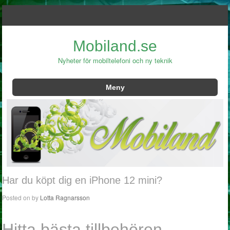
Mobiland.se
Nyheter för mobiltelefoni och ny teknik
Meny
Hoppa till innehåll
Har du köpt dig en iPhone 12 mini?
Posted on
by
Lotta Ragnarsson
Hitta bästa tillbehören